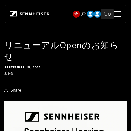
Skip to content
Open account dro
Open account dro
Total items
0
Open search modal
Shop
リニューアルOpenのお知ら
All Headphones
せ
All Audiophile Headphones
SEPTEMBER 25, 2025
勉坂巻
All Soundbars
Share
Hearing
Dongles & Transmitters
Spare Parts & Accessories