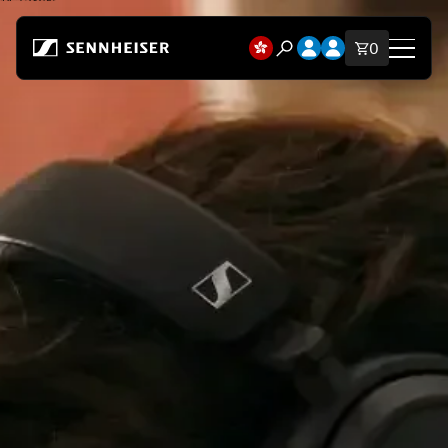
跳至內容
開啟帳戶下拉選單
開啟帳戶下拉選單
購物車內
0
開啟搜尋模態視窗
商店
所有耳機
所有發燒級耳機
所有 Soundbars
助聽耳機
適配器與發射器
備用零件與配件