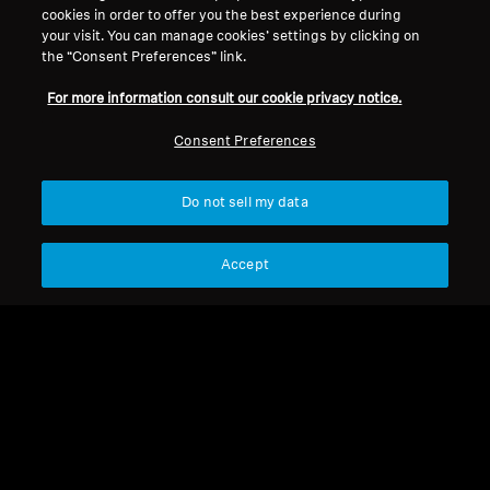
cookies in order to offer you the best experience during
your visit. You can manage cookies’ settings by clicking on
ACCENTUM 系列
the “Consent Preferences” link.
For more information consult our cookie privacy notice.
排序
Consent Preferences
Do not sell my data
Accept
NEW
ACCENTUM 系列
ACCENTUM 系列
ACCENTUM Clip
ACCENTUM 真無線