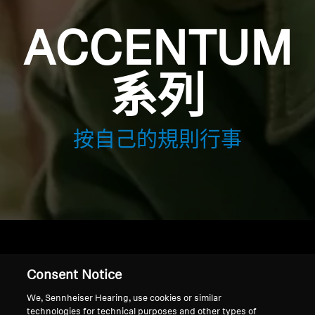
ACCENTUM
系列
按自己的規則行事
Consent Notice
首頁
We, Sennheiser Hearing, use cookies or similar
technologies for technical purposes and other types of