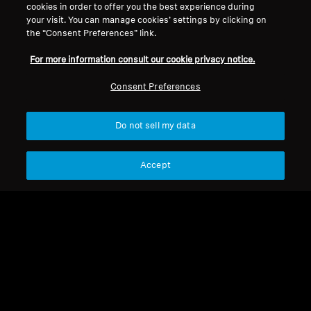
cookies in order to offer you the best experience during
your visit. You can manage cookies’ settings by clicking on
the “Consent Preferences” link.
排序
For more information consult our cookie privacy notice.
Consent Preferences
Do not sell my data
Accept
助聽耳機
助聽耳機
SoundProtex 聲霸護盾
聲霸加護
$349.00
$699.00