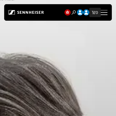
跳至內容
開啟帳戶下拉選單
開啟帳戶下拉選單
購物車內
0
開啟搜尋模態視窗
商店
所有耳機
所有發燒級耳機
所有 Soundbars
助聽耳機
適配器與發射器
備用零件與配件